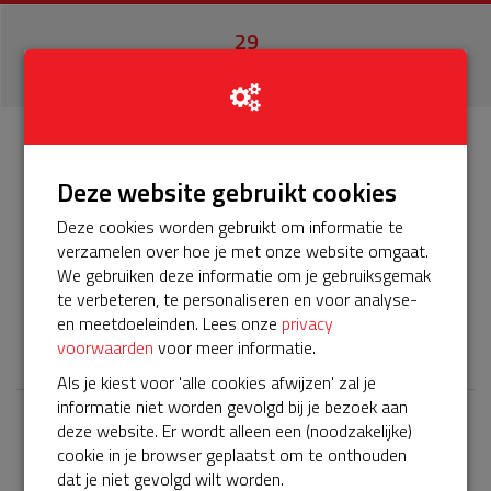
29
donaties
Info
Donateurs
29
Deze website gebruikt cookies
Deze cookies worden gebruikt om informatie te
Het servicepakket van onze BuurtAED verloopt bijna en
verzamelen over hoe je met onze website omgaat.
moet worden verlengd, zodat onze AED gebruiksklaar
We gebruiken deze informatie om je gebruiksgemak
blijft. Help je mee? Doneer voor ons servicepakket!
te verbeteren, te personaliseren en voor analyse-
en meetdoeleinden. Lees onze
privacy
𝕏
voorwaarden
voor meer informatie.
Als je kiest voor 'alle cookies afwijzen' zal je
informatie niet worden gevolgd bij je bezoek aan
deze website. Er wordt alleen een (noodzakelijke)
Laatste donaties
cookie in je browser geplaatst om te onthouden
Bekijk alle
dat je niet gevolgd wilt worden.