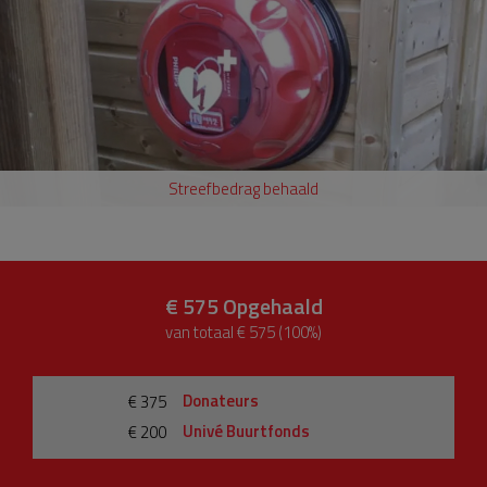
Streefbedrag behaald
€ 575
Opgehaald
van totaal € 575 (100%)
Donateurs
€ 375
Univé Buurtfonds
€ 200