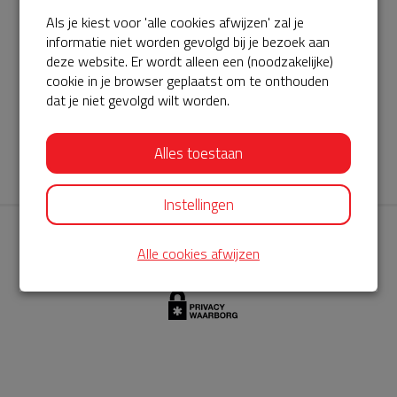
Als je kiest voor 'alle cookies afwijzen' zal je
AED360-ProCardio
informatie niet worden gevolgd bij je bezoek aan
ServiceBuurtAED wordt aangeboden door de Hartstichting en
deze website. Er wordt alleen een (noodzakelijke)
cookie in je browser geplaatst om te onthouden
AED360-ProCardio. Net als bij BuurtAED is AED360-ProCardio
dat je niet gevolgd wilt worden.
de leverancier van het servicepakket en ontzorgen zij jou de
komende jaren. AED360-ProCardio is gespecialiseerd in de
Alles toestaan
levering en het onderhoud van Philips AED’s.
Instellingen
Alle cookies afwijzen