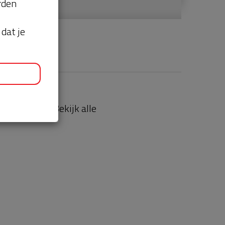
orden
dat je
aties
Bekijk alle