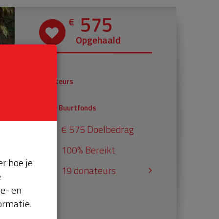
575
€
Opgehaald
€ 375
Donateurs
€ 200
Univé Buurtfonds
€ 575 Doelbedrag
100% Bereikt
r hoe je
19 donateurs
e
se- en
ormatie.