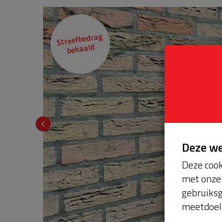
Streefbedrag
behaald
Deze w
Deze cook
met onze 
gebruiksg
meetdoel