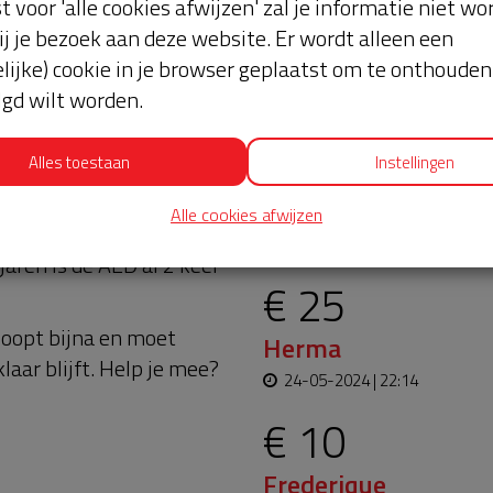
st voor 'alle cookies afwijzen' zal je informatie niet w
ij je bezoek aan deze website. Er wordt alleen een
lijke) cookie in je browser geplaatst om te onthouden 
lgd wilt worden.
Alles toestaan
Instellingen
ële bijdrage van velen
Laatste don
Alle cookies afwijzen
en noodgeval een AED
aren is de AED al 2 keer
€ 25
loopt bijna en moet
Herma
aar blijft. Help je mee?
24-05-2024 | 22:14
€ 10
Frederique