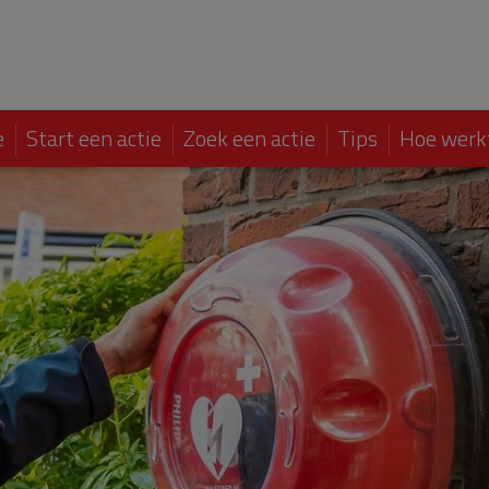
e
Start een actie
Zoek een actie
Tips
Hoe werk