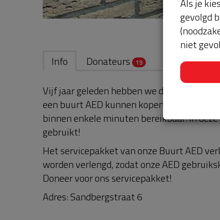
Als je kie
gevolgd b
(noodzake
niet gevo
Info
Donateurs
19
Vijf jaar geleden hebben we door de financi
een buurt AED kunnen kopen. Zo is er in e
binnen enkele minuten bereikbaar. In deze j
gebruikt!
Het servicepakket van onze Buurt AED ver
worden verlengd, zodat onze AED gebruikskl
Doneer voor ons servicepakket!