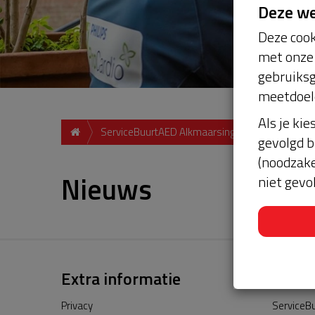
Deze w
Deze cook
met onze 
gebruiksg
meetdoel
Als je kie
ServiceBuurtAED Alkmaarsingel, 6843, Arnhem
gevolgd b
(noodzake
Nieuws
niet gevo
Extra informatie
Privacy
ServiceBu