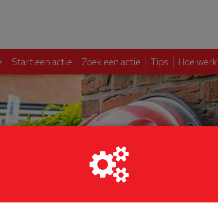
e
Start een actie
Zoek een actie
Tips
Hoe werk