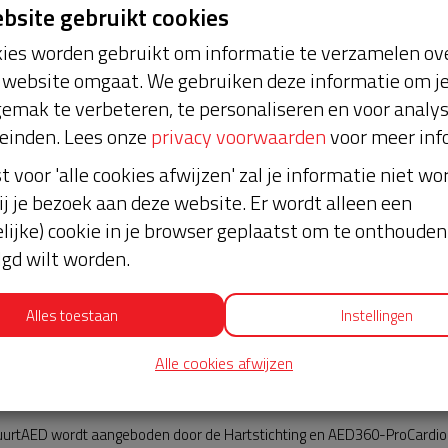
ebsite gebruikt cookies
ies worden gebruikt om informatie te verzamelen ove
website omgaat. We gebruiken deze informatie om j
emak te verbeteren, te personaliseren en voor analy
einden. Lees onze
privacy voorwaarden
voor meer inf
st voor 'alle cookies afwijzen' zal je informatie niet w
Nieuws
ij je bezoek aan deze website. Er wordt alleen een
lijke) cookie in je browser geplaatst om te onthouden 
lgd wilt worden.
Alles toestaan
Instellingen
Alle cookies afwijzen
AED360-ProCardio
urtAED wordt aangeboden door de Hartstichting en AED360-ProCardio. 