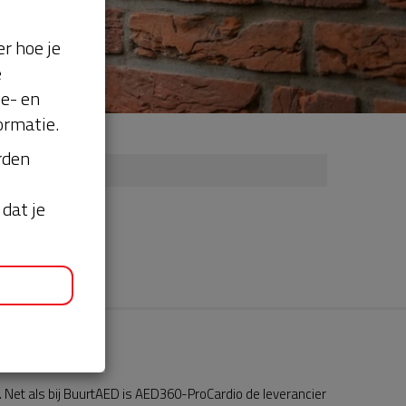
r hoe je
e
se- en
ormatie.
orden
dat je
Net als bij BuurtAED is AED360-ProCardio de leverancier