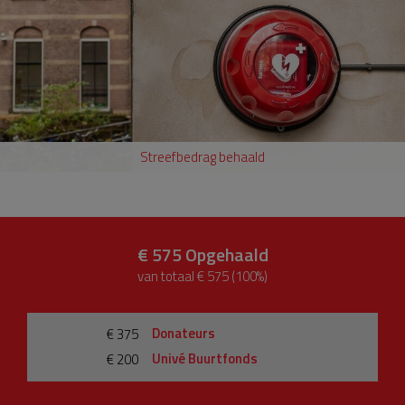
Streefbedrag behaald
€ 575
Opgehaald
van totaal € 575 (100%)
Donateurs
€ 375
Univé Buurtfonds
€ 200