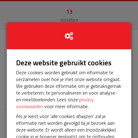
13
donaties
Info
Donateurs
13
Deze website gebruikt cookies
Het servicepakket van onze BuurtAED verloopt bijna en
Deze cookies worden gebruikt om informatie te
moet worden verlengd, zodat onze AED gebruiksklaar
verzamelen over hoe je met onze website omgaat.
blijft. Help je mee? Doneer voor ons servicepakket!
We gebruiken deze informatie om je gebruiksgemak
te verbeteren, te personaliseren en voor analyse-
𝕏
en meetdoeleinden. Lees onze
privacy
voorwaarden
voor meer informatie.
Als je kiest voor 'alle cookies afwijzen' zal je
informatie niet worden gevolgd bij je bezoek aan
Laatste donaties
deze website. Er wordt alleen een (noodzakelijke)
Bekijk alle
cookie in je browser geplaatst om te onthouden