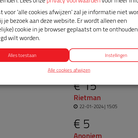
einden. Lees onze
privacy voorwaarden
voor meer inf
st voor 'alle cookies afwijzen' zal je informatie niet w
ij je bezoek aan deze website. Er wordt alleen een
lijke) cookie in je browser geplaatst om te onthouden 
lgd wilt worden.
Alles toestaan
Instellingen
oopt bijna en moet
Laatste don
aar blijft. Help je mee?
Alle cookies afwijzen
€ 15
Rietman
22-01-2024 | 15:05
€ 5
Anoniem