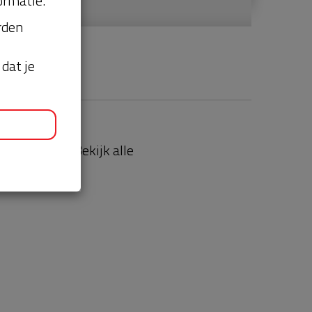
ormatie.
orden
dat je
aties
Bekijk alle