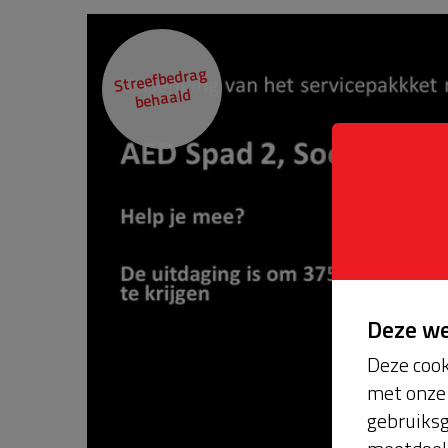
Streefbedrag
behaald
Deze w
Deze cook
met onze 
gebruiksg