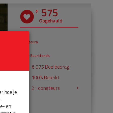
575
€
Opgehaald
€ 375
Donateurs
€ 200
Univé Buurtfonds
€ 575 Doelbedrag
100% Bereikt
21 donateurs
r hoe je
e
se- en