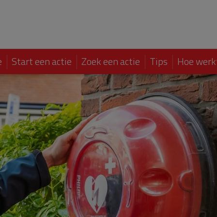
e
Start een actie
Zoek een actie
Tips
Hoe werk