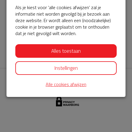
Als je kiest voor 'alle cookies afwijzen' zal je
AED360-ProCardio
informatie niet worden gevolgd bij je bezoek aan
ServiceBuurtAED wordt aangeboden door de Hartstichting en
deze website. Er wordt alleen een (noodzakelijke)
cookie in je browser geplaatst om te onthouden
AED360-ProCardio. Net als bij BuurtAED is AED360-ProCardio
dat je niet gevolgd wilt worden.
de leverancier van het servicepakket en ontzorgen zij jou de
komende jaren. AED360-ProCardio is gespecialiseerd in de
Alles toestaan
levering en het onderhoud van Philips AED’s.
Instellingen
Alle cookies afwijzen