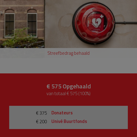
Streefbedrag behaald
€ 575
Opgehaald
van totaal € 575 (100%)
Donateurs
€ 375
Univé Buurtfonds
€ 200