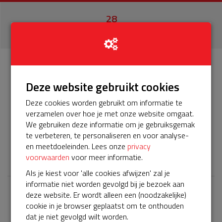
28
donaties
Info
Donateurs
28
Deze website gebruikt cookies
Deze cookies worden gebruikt om informatie te
Het servicepakket van onze BuurtAED verloopt bijna en
verzamelen over hoe je met onze website omgaat.
moet worden verlengd, zodat onze AED gebruiksklaar
We gebruiken deze informatie om je gebruiksgemak
blijft. Help je mee? Doneer voor ons servicepakket!
te verbeteren, te personaliseren en voor analyse-
en meetdoeleinden. Lees onze
privacy
𝕏
voorwaarden
voor meer informatie.
Als je kiest voor 'alle cookies afwijzen' zal je
informatie niet worden gevolgd bij je bezoek aan
deze website. Er wordt alleen een (noodzakelijke)
Laatste donaties
cookie in je browser geplaatst om te onthouden
Bekijk alle
dat je niet gevolgd wilt worden.