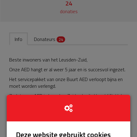
24
donaties
Info
Donateurs
24
Beste inwoners van het Leusden-Zuid,
Onze AED hangt er al weer 5 jaar en is succesvol ingezet.
Het servicepakket van onze Buurt AED verloopt bijna en
moet worden verlengd.
Zodat onze AED in Leusden-Zuid gebruiksklaar blijft. Help
je mee?
Doneer voor ons servicepakket!
Dit pakket houdt in o.a. assistentie bij storingen, regulier
onderhoud en vervanging van de batterij en elektroden.
Deze website gebruikt cookies