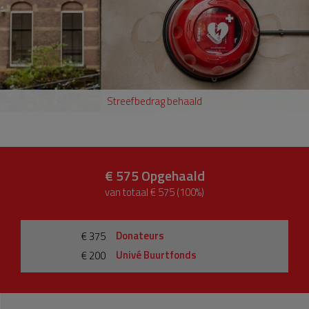
Streefbedrag behaald
€ 575
Opgehaald
van totaal € 575 (100%)
Donateurs
€ 375
Univé Buurtfonds
€ 200