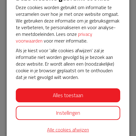
Je kunt je donatie bedrag zelf kiezen, elke bijdrage is
Deze cookies worden gebruikt om informatie te
welkom.
verzamelen over hoe je met onze website omgaat.
Je kunt doneren met je eigen naam of anoniem.
We gebruiken deze informatie om je gebruiksgemak
te verbeteren, te personaliseren en voor analyse-
Op de actiesite kun je het verloop van deze actie volgen.
en meetdoeleinden. Lees onze
privacy
De prijs voor de verlenging van het servicepakket is €
voorwaarden
voor meer informatie.
575,- voor 5 jaar.
Als je kiest voor 'alle cookies afwijzen' zal je
De eerste € 200,00 is al binnen!
informatie niet worden gevolgd bij je bezoek aan
Alvast bedankt voor je donatie.
deze website. Er wordt alleen een (noodzakelijke)
cookie in je browser geplaatst om te onthouden
Vriendelijke groeten,
dat je niet gevolgd wilt worden.
Michiel Noordhoff
Koningin Beatrixlaan 22
Alles toestaan
3832AR LEUSDEN-ZUID
michiel@noordhoff.org
Instellingen
𝕏
Alle cookies afwijzen