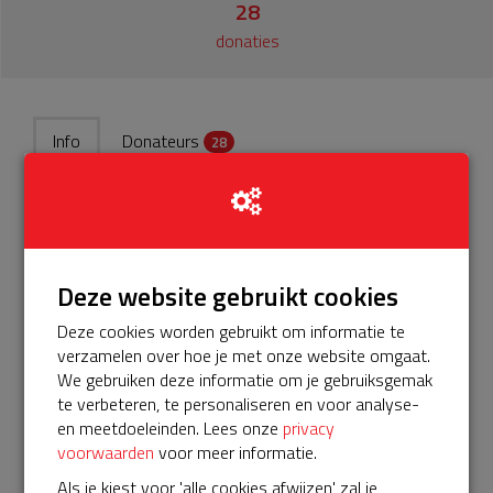
28
donaties
Info
Donateurs
28
Beste buurtbewoners,
5 jaar geleden hebben we gezamelijk als buurt middels een
inzamelingsactie een Buurt AED aangeschaft. Deze AED
Deze website gebruikt cookies
hangt op het Hout 99.
Deze cookies worden gebruikt om informatie te
Het servicepakket was 5 jaar geldig en verloopt bijna en
verzamelen over hoe je met onze website omgaat.
moet worden verlengd. Alleen dan blijft de AED
We gebruiken deze informatie om je gebruiksgemak
gebruiksklaar.
te verbeteren, te personaliseren en voor analyse-
De verlenging van een pakket is €575 en dankzij het Unive
en meetdoeleinden. Lees onze
privacy
Buurtfonds krijgen wij €200 als eerste bijdrage. Er bijft dus
voorwaarden
voor meer informatie.
voor ons als buurt nog een bedrag van €375 over.
Als je kiest voor 'alle cookies afwijzen' zal je