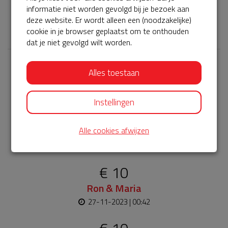
Helpen jullie mee middels een donatie?
informatie niet worden gevolgd bij je bezoek aan
deze website. Er wordt alleen een (noodzakelijke)
𝕏
cookie in je browser geplaatst om te onthouden
dat je niet gevolgd wilt worden.
Alles toestaan
Laatste donaties
Bekijk alle
Instellingen
€ 20
Otto & Iza
Alle cookies afwijzen
27-11-2023 | 07:05
€ 10
Ron & Maria
27-11-2023 | 00:42