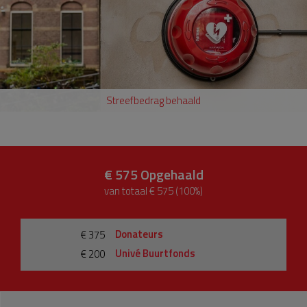
Streefbedrag behaald
€ 575
Opgehaald
van totaal € 575 (100%)
Donateurs
€ 375
Univé Buurtfonds
€ 200