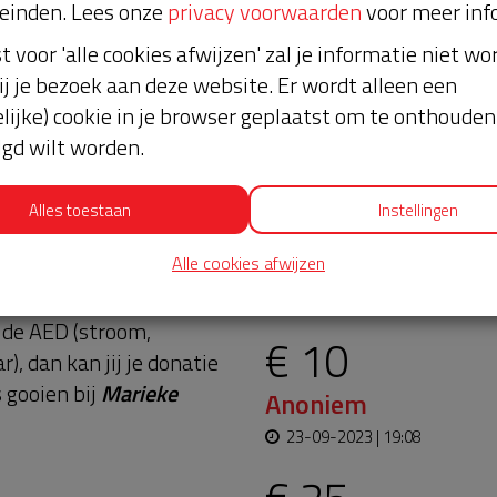
einden. Lees onze
privacy voorwaarden
voor meer inf
st voor 'alle cookies afwijzen' zal je informatie niet w
ij je bezoek aan deze website. Er wordt alleen een
lijke) cookie in je browser geplaatst om te onthouden 
lgd wilt worden.
Alles toestaan
Instellingen
n niet meer via deze
Alle cookies afwijzen
Laatste don
n de AED (stroom,
€ 10
), dan kan jij je donatie
 gooien bij
Marieke
Anoniem
23-09-2023 | 19:08