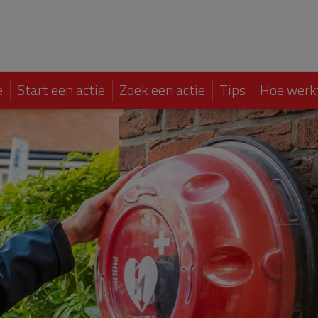
e
Start een actie
Zoek een actie
Tips
Hoe werk