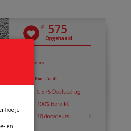
575
€
Opgehaald
€ 375
Donateurs
€ 200
Univé Buurtfonds
€ 575 Doelbedrag
100% Bereikt
r hoe je
18 donateurs
e
se- en