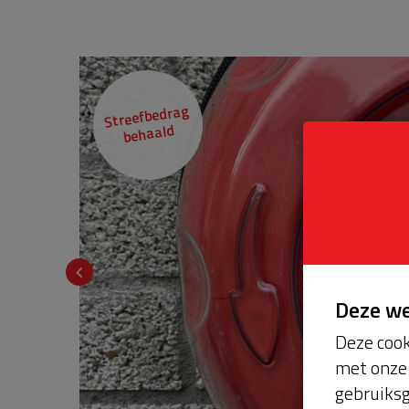
Streefbedrag
behaald
Deze w
Deze cook
met onze 
gebruiksg