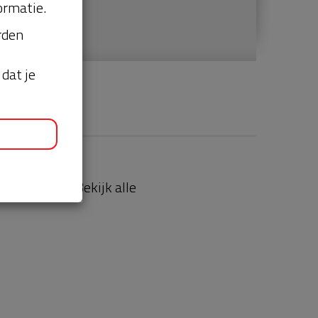
ormatie.
orden
dat je
aties
Bekijk alle