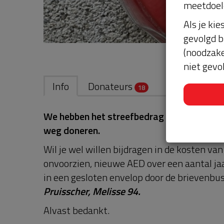
meetdoel
Als je kie
gevolgd b
(noodzake
niet gevo
Info
Donateurs
18
We hebben het streefbedrag behaald. Je ka
weg doneren.
Wil je wel willen bijdragen in de kosten va
onvoorzien, nieuwe AED over een aantal jaar
in een gesloten envelop door de brievenbus
Pruisscher, Melisse 94.
Alvast bedankt.