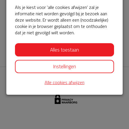
Als je kiest voor 'alle cookies afwijzen' zal je
AED360-ProCardio
informatie niet worden gevolgd bij je bezoek aan
ServiceBuurtAED wordt aangeboden door de Hartstichting en
deze website. Er wordt alleen een (noodzakelijke)
cookie in je browser geplaatst om te onthouden
AED360-ProCardio. Net als bij BuurtAED is AED360-ProCardio
dat je niet gevolgd wilt worden.
de leverancier van het servicepakket en ontzorgen zij jou de
komende jaren. AED360-ProCardio is gespecialiseerd in de
Alles toestaan
levering en het onderhoud van Philips AED’s.
Instellingen
Alle cookies afwijzen