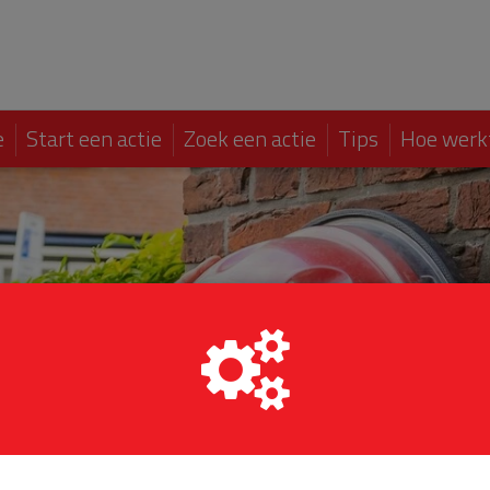
e
Start een actie
Zoek een actie
Tips
Hoe werk