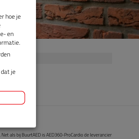
r hoe je
e
se- en
ormatie.
orden
dat je
Net als bij BuurtAED is AED360-ProCardio de leverancier