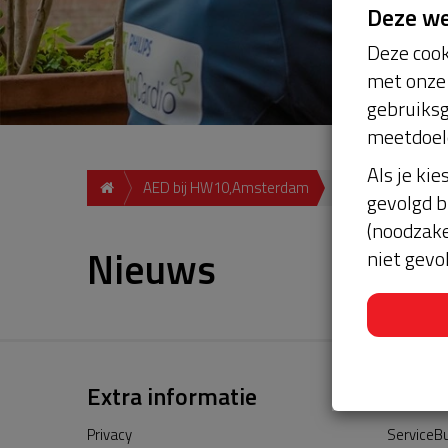
Deze w
Deze cook
met onze 
gebruiksg
meetdoel
Als je kie
AED bij HW10,Amsterdam
Nieuws
gevolgd b
(noodzake
Nieuws
niet gevo
Extra informatie
Privacy
ServiceBu