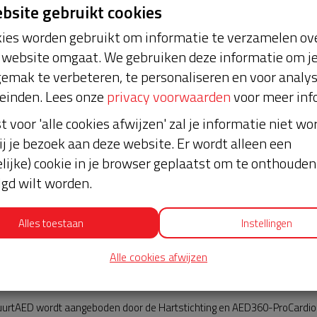
ebsite gebruikt cookies
ies worden gebruikt om informatie te verzamelen ove
website omgaat. We gebruiken deze informatie om j
emak te verbeteren, te personaliseren en voor analy
einden. Lees onze
privacy voorwaarden
voor meer inf
st voor 'alle cookies afwijzen' zal je informatie niet w
ij je bezoek aan deze website. Er wordt alleen een
lijke) cookie in je browser geplaatst om te onthouden 
lgd wilt worden.
Alles toestaan
Instellingen
Alle cookies afwijzen
AED360-ProCardio
urtAED wordt aangeboden door de Hartstichting en AED360-ProCardio. 