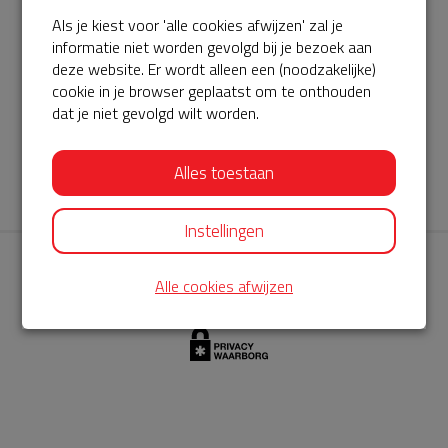
Als je kiest voor 'alle cookies afwijzen' zal je
AED360-ProCardio
informatie niet worden gevolgd bij je bezoek aan
ServiceBuurtAED wordt aangeboden door de Hartstichting en
deze website. Er wordt alleen een (noodzakelijke)
cookie in je browser geplaatst om te onthouden
AED360-ProCardio. Net als bij BuurtAED is AED360-ProCardio
dat je niet gevolgd wilt worden.
de leverancier van het servicepakket en ontzorgen zij jou de
komende jaren. AED360-ProCardio is gespecialiseerd in de
Alles toestaan
levering en het onderhoud van Philips AED’s.
Instellingen
Alle cookies afwijzen