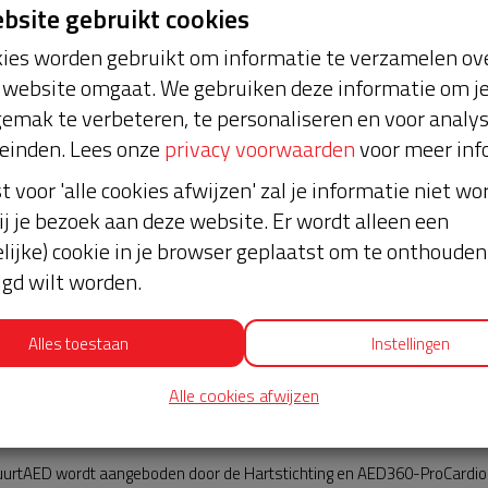
ebsite gebruikt cookies
ies worden gebruikt om informatie te verzamelen ove
website omgaat. We gebruiken deze informatie om j
emak te verbeteren, te personaliseren en voor analy
einden. Lees onze
privacy voorwaarden
voor meer inf
st voor 'alle cookies afwijzen' zal je informatie niet w
uws
ij je bezoek aan deze website. Er wordt alleen een
lijke) cookie in je browser geplaatst om te onthouden 
lgd wilt worden.
Alles toestaan
Instellingen
Alle cookies afwijzen
AED360-ProCardio
urtAED wordt aangeboden door de Hartstichting en AED360-ProCardio. 