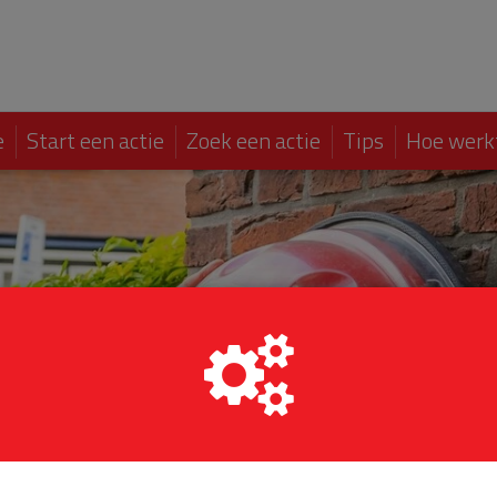
e
Start een actie
Zoek een actie
Tips
Hoe werk