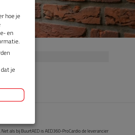
r hoe je
e
se- en
ormatie.
orden
dat je
Net als bij BuurtAED is AED360-ProCardio de leverancier