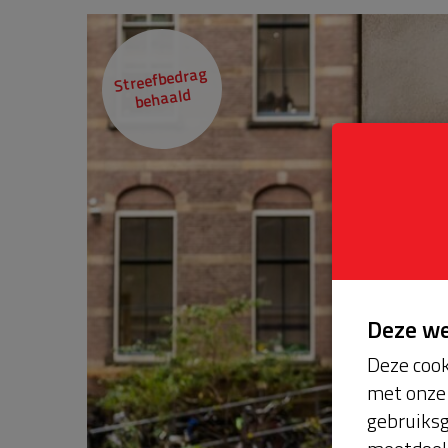
Streefbedrag
behaald
Deze w
Deze cook
met onze 
gebruiksg