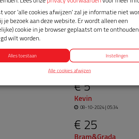
einden. Lees onze
privacy voorwaarden
voor meer inf
st voor 'alle cookies afwijzen' zal je informatie niet w
ij je bezoek aan deze website. Er wordt alleen een
lijke) cookie in je browser geplaatst om te onthouden 
lgd wilt worden.
Alles toestaan
Instellingen
oopt bijna en moet
Laatste don
aar blijft. Help je mee?
Alle cookies afwijzen
€ 5
Kevin
08-10-2024 | 05:34
€ 25
Bram&Grada