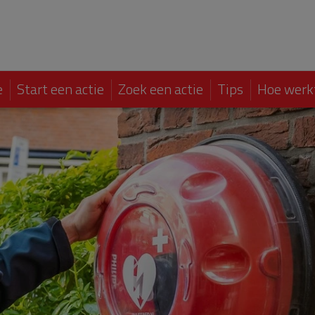
e
Start een actie
Zoek een actie
Tips
Hoe werk