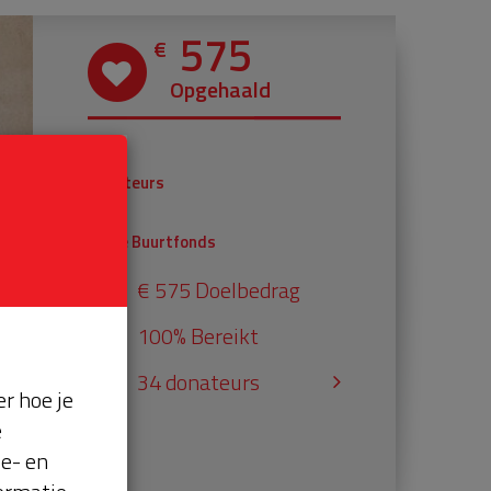
575
€
Opgehaald
€ 375
Donateurs
€ 200
Univé Buurtfonds
€ 575 Doelbedrag
100% Bereikt
34 donateurs
r hoe je
e
se- en