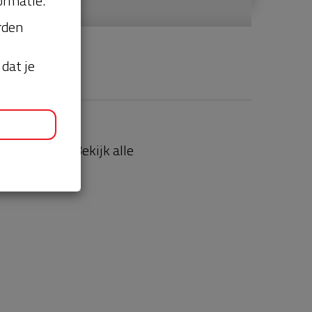
ormatie.
orden
dat je
aties
Bekijk alle