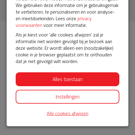
1
We gebruiken deze informatie om je gebruiksgemak
donatie
te verbeteren, te personaliseren en voor analyse-
en meetdoeleinden. Lees onze
privacy
voorwaarden
voor meer informatie.
Als je kiest voor 'alle cookies afwijzen' zal je
Info
Donateurs
1
informatie niet worden gevolgd bij je bezoek aan
deze website. Er wordt alleen een (noodzakelijke)
cookie in je browser geplaatst om te onthouden
Het servicepakket van onze BuurtAED verloopt bijna en
dat je niet gevolgd wilt worden.
moet worden verlengd, zodat onze AED gebruiksklaar
blijft. Help je mee? Doneer voor ons servicepakket!
Alles toestaan
𝕏
Instellingen
Alle cookies afwijzen
Laatste donaties
Bekijk alle