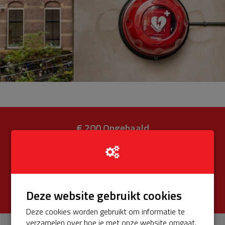
€ 200
Opgehaald
van totaal € 575 (34%)
Donateurs
€ 0
Univé Buurtfonds
€ 200
Deze website gebruikt cookies
Deze cookies worden gebruikt om informatie te
verzamelen over hoe je met onze website omgaat.