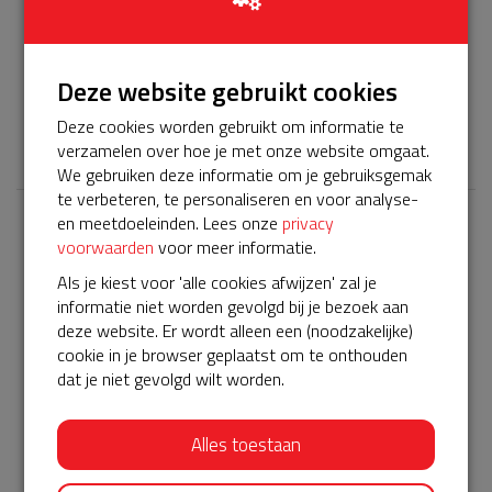
Het servicepakket van onze BuurtAED verloopt bijna en
moet worden verlengd, zodat onze AED gebruiksklaar
Deze website gebruikt cookies
blijft. Help je mee? Doneer voor ons servicepakket!
Deze cookies worden gebruikt om informatie te
𝕏
verzamelen over hoe je met onze website omgaat.
We gebruiken deze informatie om je gebruiksgemak
te verbeteren, te personaliseren en voor analyse-
en meetdoeleinden. Lees onze
privacy
Laatste donaties
voorwaarden
voor meer informatie.
Bekijk alle
Als je kiest voor 'alle cookies afwijzen' zal je
informatie niet worden gevolgd bij je bezoek aan
€ 50
deze website. Er wordt alleen een (noodzakelijke)
cookie in je browser geplaatst om te onthouden
Anoniem
dat je niet gevolgd wilt worden.
07-05-2023 | 23:33
€ 5
Alles toestaan
Anoniem