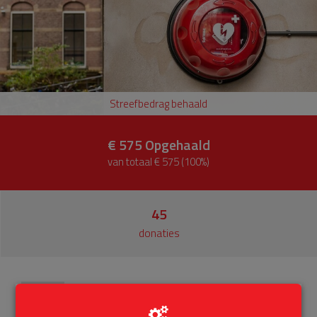
Streefbedrag behaald
€ 575
Opgehaald
van totaal € 575 (100%)
45
donaties
Info
Donateurs
45