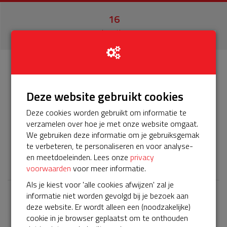
16
donaties
Info
Donateurs
16
Deze website gebruikt cookies
Het servicepakket van onze BuurtAED is verlopen en
Deze cookies worden gebruikt om informatie te
moet worden verlengd, zodat onze AED gebruiksklaar
verzamelen over hoe je met onze website omgaat.
blijft. Help je mee? Doneer voor ons servicepakket!
We gebruiken deze informatie om je gebruiksgemak
te verbeteren, te personaliseren en voor analyse-
𝕏
en meetdoeleinden. Lees onze
privacy
voorwaarden
voor meer informatie.
Als je kiest voor 'alle cookies afwijzen' zal je
informatie niet worden gevolgd bij je bezoek aan
Laatste donaties
deze website. Er wordt alleen een (noodzakelijke)
cookie in je browser geplaatst om te onthouden
Bekijk alle