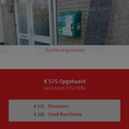
Streefbedrag behaald
€ 575
Opgehaald
van totaal € 575 (100%)
Donateurs
€ 375
Univé Buurtfonds
€ 200