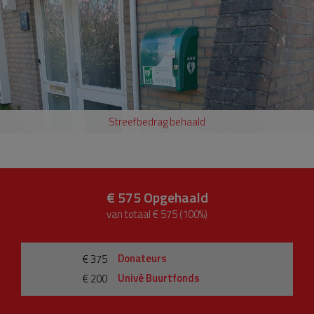
Streefbedrag behaald
€ 575
Opgehaald
van totaal € 575 (100%)
Donateurs
€ 375
Univé Buurtfonds
€ 200