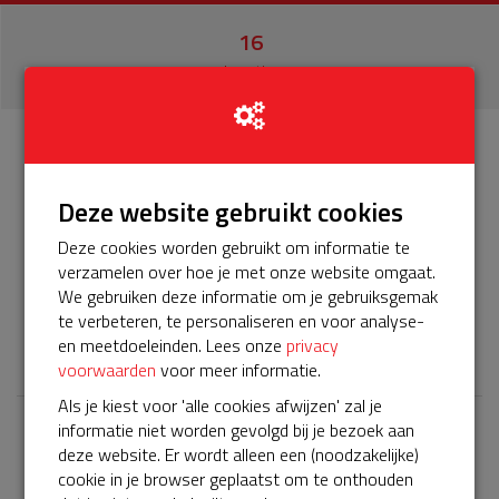
16
donaties
Info
Donateurs
16
Deze website gebruikt cookies
Het servicepakket van onze BuurtAED is verlopen en
Deze cookies worden gebruikt om informatie te
moet worden verlengd, zodat onze AED gebruiksklaar
verzamelen over hoe je met onze website omgaat.
blijft. Help je mee? Doneer voor ons servicepakket!
We gebruiken deze informatie om je gebruiksgemak
te verbeteren, te personaliseren en voor analyse-
𝕏
en meetdoeleinden. Lees onze
privacy
voorwaarden
voor meer informatie.
Als je kiest voor 'alle cookies afwijzen' zal je
informatie niet worden gevolgd bij je bezoek aan
Laatste donaties
deze website. Er wordt alleen een (noodzakelijke)
cookie in je browser geplaatst om te onthouden
Bekijk alle