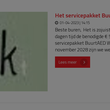
Het servicepakket Bu
01-04-2023 | 14:15
Beste buren, Het is zojuis
dagen tijd de benodigde € 
servicepakket BuurtAED Wi
november 2028 zijn we weer
verlenging van het servicep
moet de BuurtAED worden 
Lees meer
Tegen die tijd kom ik weer 
heel erg bedankt voor jull