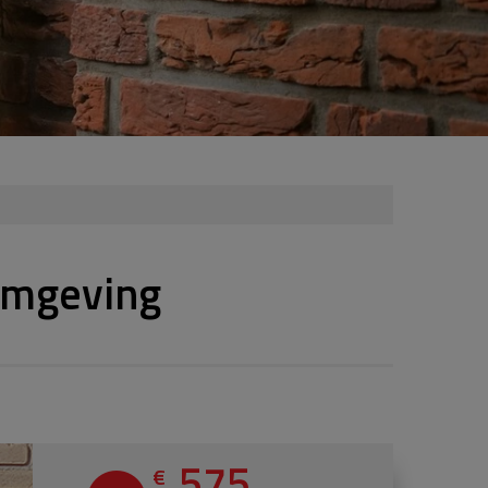
omgeving
575
€