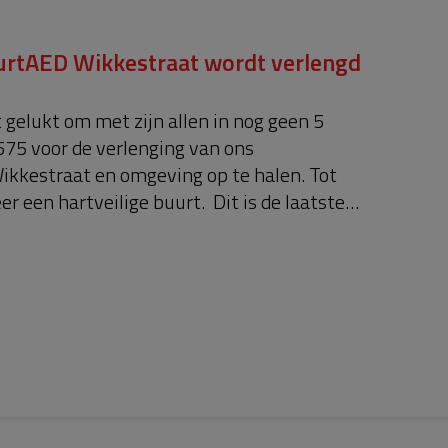
urtAED Wikkestraat wordt verlengd
t gelukt om met zijn allen in nog geen 5
575 voor de verlenging van ons
kkestraat en omgeving op te halen. Tot
 een hartveilige buurt. Dit is de laatste
akket van 5 jaar die mogelijk is. In 2028
vervangen en komt er een nieuwe actie.
in de lucht om jullie hulp te vragen. Voor nu
ie bijdrage! Geniene Jansen.