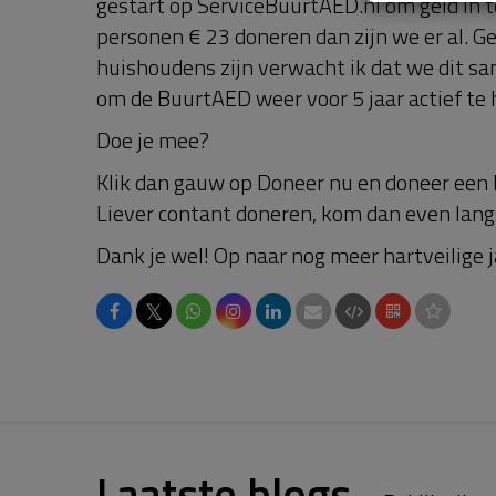
gestart op ServiceBuurtAED.nl om geld in t
personen € 23 doneren dan zijn we er al. G
huishoudens zijn verwacht ik dat we dit 
om de BuurtAED weer voor 5 jaar actief te
Doe je mee?
Klik dan gauw op Doneer nu en doneer een 
Liever contant doneren, kom dan even lang
Dank je wel! Op naar nog meer hartveilige j
𝕏
Laatste blogs