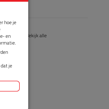
r hoe je
e
aties
Bekijk alle
se- en
ormatie.
orden
dat je