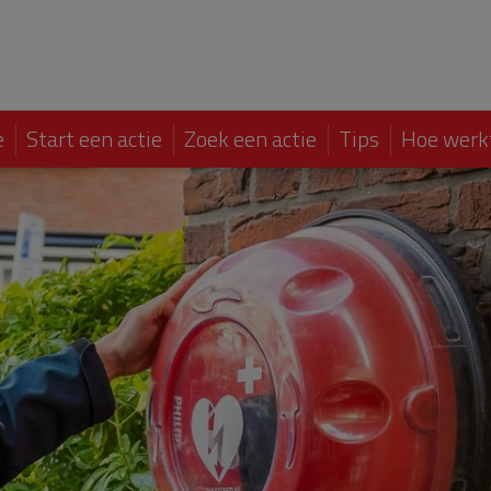
e
Start een actie
Zoek een actie
Tips
Hoe werk