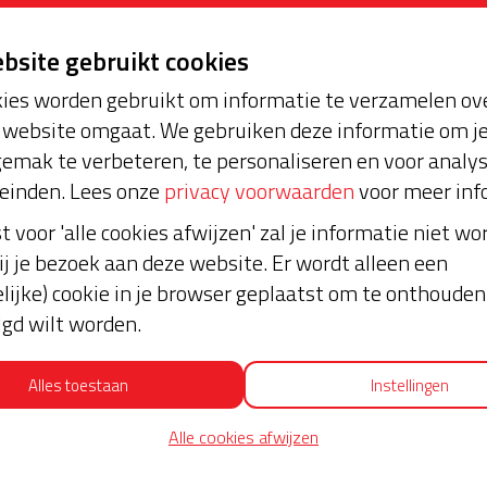
ebsite gebruikt cookies
Extra WABP info
Contactinformatie
ies worden gebruikt om informatie te verzamelen ove
website omgaat. We gebruiken deze informatie om j
Laatste don
emak te verbeteren, te personaliseren en voor analy
n BuurtAED voor onze
einden. Lees onze
privacy voorwaarden
voor meer inf
nzamelingsactie. Een
€ 5
n een hartveilige
st voor 'alle cookies afwijzen' zal je informatie niet w
ij je bezoek aan deze website. Er wordt alleen een
Anoniem
lijke) cookie in je browser geplaatst om te onthouden 
floopt. Dit pakket zorgt
01-04-2023 | 13:45
lgd wilt worden.
iksklaar wordt gemaakt
€ 10
k worden er op tijd
urd.
Alles toestaan
Instellingen
Anoniem
d
moet
worden. Om het
01-04-2023 | 12:45
Alle cookies afwijzen
. Ik ben een actie