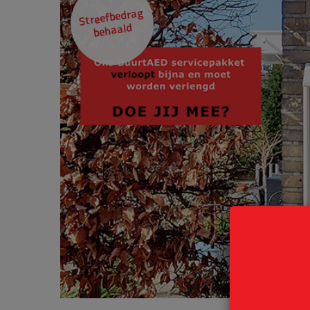
Streefbedrag
behaald