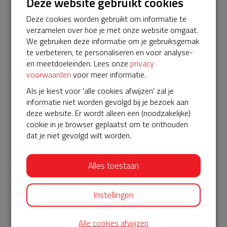
Deze website gebruikt cookies
beschikbaar zijn. De pads worden regelmatig gewisseld en
Deze cookies worden gebruikt om informatie te
iedere vijf jaar komt er een nieuwe accu in.
verzamelen over hoe je met onze website omgaat.
Helpen jullie weer mee met de financiering ervan? Het gaat
We gebruiken deze informatie om je gebruiksgemak
om twee AEDs, dus twee servicecontracten. Per
te verbeteren, te personaliseren en voor analyse-
servicecontract hebben we al 200 euro gesponsord
en meetdoeleinden. Lees onze
privacy
gekregen van het Univé Buurtfonds
en we hebben voor
voorwaarden
voor meer informatie.
de eerste AED al 375 euro opgehaald!
Dan resteert er
Als je kiest voor 'alle cookies afwijzen' zal je
nog maar 375 euro voor de laatste AED. Dat moeten we
informatie niet worden gevolgd bij je bezoek aan
toch wel weer voor elkaar krijgen toch?
deze website. Er wordt alleen een (noodzakelijke)
Dit is de tweede crowdfunding voor de tweede BuurtAED
cookie in je browser geplaatst om te onthouden
in het Vonderkwartier. De
eerste crowdfundingsactie
is
dat je niet gevolgd wilt worden.
succesvol afgesloten.
𝕏
Alles toestaan
Instellingen
Laatste donaties
Alle cookies afwijzen