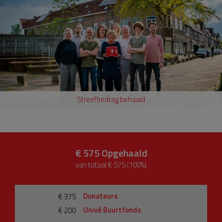
Streefbedrag behaald
€ 575
Opgehaald
van totaal € 575 (100%)
Donateurs
€ 375
Univé Buurtfonds
€ 200