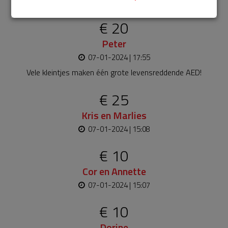
Bekijk alle
€ 20
Peter
07-01-2024 | 17:55
Vele kleintjes maken één grote levensreddende AED!
€ 25
Kris en Marlies
07-01-2024 | 15:08
€ 10
Cor en Annette
07-01-2024 | 15:07
€ 10
Dorine