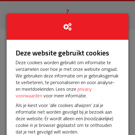
7
donaties
Info
Donateurs
7
Deze website gebruikt cookies
Deze cookies worden gebruikt om informatie te
Het servicepakket van onze BuurtAED verloopt bijna en
verzamelen over hoe je met onze website omgaat.
moet worden verlengd, zodat onze AED gebruiksklaar
We gebruiken deze informatie om je gebruiksgemak
blijft. Help je mee? Doneer voor ons servicepakket!
te verbeteren, te personaliseren en voor analyse-
en meetdoeleinden. Lees onze
privacy
𝕏
voorwaarden
voor meer informatie.
Als je kiest voor 'alle cookies afwijzen' zal je
informatie niet worden gevolgd bij je bezoek aan
deze website. Er wordt alleen een (noodzakelijke)
Laatste donaties
cookie in je browser geplaatst om te onthouden
Bekijk alle
dat je niet gevolgd wilt worden.