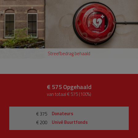
Streefbedrag behaald
€ 575
Opgehaald
van totaal € 575 (100%)
Donateurs
€ 375
Univé Buurtfonds
€ 200