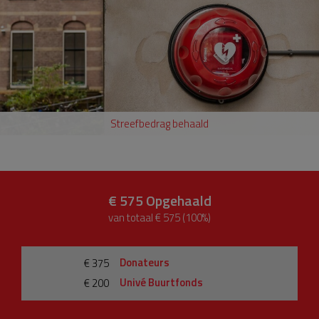
Streefbedrag behaald
€ 575
Opgehaald
van totaal € 575 (100%)
Donateurs
€ 375
Univé Buurtfonds
€ 200