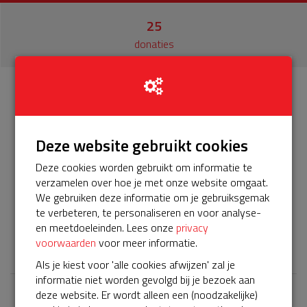
25
donaties
Info
Donateurs
25
Deze website gebruikt cookies
Het servicepakket van onze BuurtAED verloopt bijna en
moet worden verlengd, zodat onze AED gebruiksklaar
Deze cookies worden gebruikt om informatie te
verzamelen over hoe je met onze website omgaat.
We gebruiken deze informatie om je gebruiksgemak
Locatie!m; Adres; albrecht durerweg 115
te verbeteren, te personaliseren en voor analyse-
en meetdoeleinden. Lees onze
privacy
𝕏
voorwaarden
voor meer informatie.
Als je kiest voor 'alle cookies afwijzen' zal je
informatie niet worden gevolgd bij je bezoek aan
deze website. Er wordt alleen een (noodzakelijke)