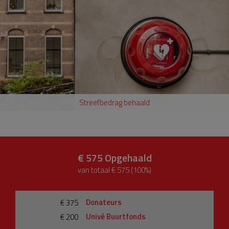
Streefbedrag behaald
€ 575
Opgehaald
van totaal € 575 (100%)
Donateurs
€ 375
Univé Buurtfonds
€ 200