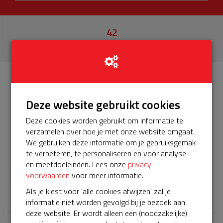
42
donaties
Info
Donateurs
42
Deze website gebruikt cookies
Deze cookies worden gebruikt om informatie te
Het servicepakket van onze BuurtAED verloopt bijna. Het
verzamelen over hoe je met onze website omgaat.
is alweer het 5e jaar . en moet worden verlengd, zodat
We gebruiken deze informatie om je gebruiksgemak
onze AED gebruiksklaar blijft. Voor de komende 5 jaar .Help
te verbeteren, te personaliseren en voor analyse-
je mee? Doneer voor ons servicepakket! Super bedankt
en meetdoeleinden. Lees onze
privacy
voor je donatie
voorwaarden
voor meer informatie.
𝕏
Als je kiest voor 'alle cookies afwijzen' zal je
informatie niet worden gevolgd bij je bezoek aan
deze website. Er wordt alleen een (noodzakelijke)