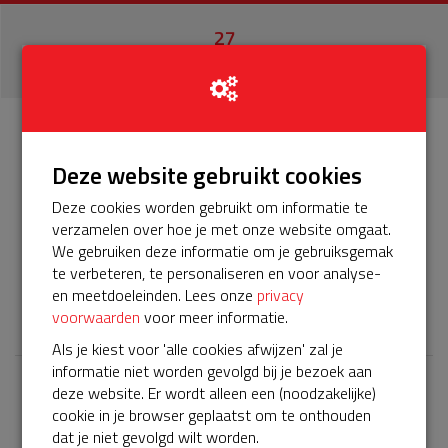
27
donaties
Info
Donateurs
27
Deze website gebruikt cookies
Deze cookies worden gebruikt om informatie te
Het servicepakket van onze BuurtAED verloopt bijna en
verzamelen over hoe je met onze website omgaat.
moet worden verlengd, zodat onze AED gebruiksklaar
We gebruiken deze informatie om je gebruiksgemak
blijft. Help je mee? Doneer voor ons servicepakket!
te verbeteren, te personaliseren en voor analyse-
en meetdoeleinden. Lees onze
privacy
𝕏
voorwaarden
voor meer informatie.
Als je kiest voor 'alle cookies afwijzen' zal je
informatie niet worden gevolgd bij je bezoek aan
deze website. Er wordt alleen een (noodzakelijke)
Laatste donaties
cookie in je browser geplaatst om te onthouden
Bekijk alle
dat je niet gevolgd wilt worden.