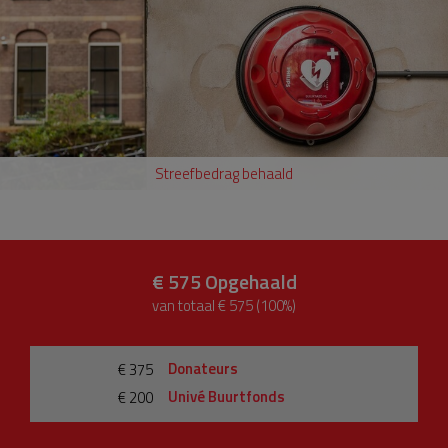
Streefbedrag behaald
€ 575
Opgehaald
van totaal € 575 (100%)
Donateurs
€ 375
Univé Buurtfonds
€ 200