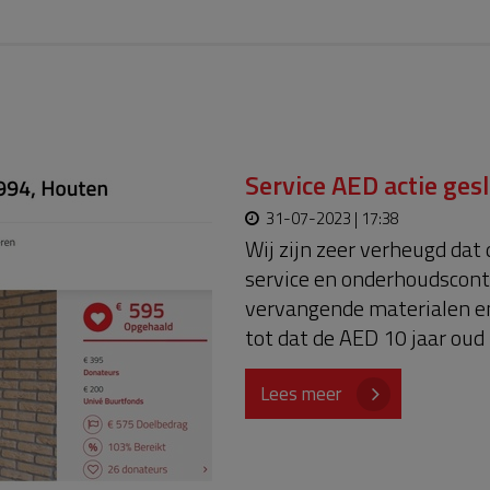
Service AED actie ges
31-07-2023 | 17:38
Wij zijn zeer verheugd dat
service en onderhoudscontr
vervangende materialen e
tot dat de AED 10 jaar oud 
bedanken voor hun bijdrage
HARTveilige woonomgevin
Lees meer
hebben gedoneerd zullen a
krijgen.Jeroen Balk, voorzi