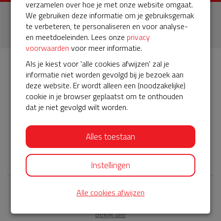
verzamelen over hoe je met onze website omgaat.
We gebruiken deze informatie om je gebruiksgemak
1
te verbeteren, te personaliseren en voor analyse-
donatie
en meetdoeleinden. Lees onze
privacy
voorwaarden
voor meer informatie.
Als je kiest voor 'alle cookies afwijzen' zal je
informatie niet worden gevolgd bij je bezoek aan
Info
Donateurs
1
deze website. Er wordt alleen een (noodzakelijke)
cookie in je browser geplaatst om te onthouden
dat je niet gevolgd wilt worden.
Het servicepakket van onze BuurtAED verloopt bijna en
moet worden verlengd, zodat onze AED gebruiksklaar
blijft. Help je mee? Doneer voor ons servicepakket!
Alles toestaan
𝕏
Instellingen
Alle cookies afwijzen
Laatste donaties
Bekijk alle