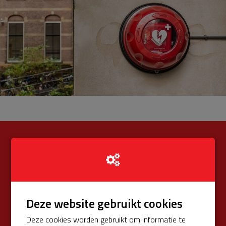
€ 200
Opgehaald
van totaal € 575 (34%)
Donateurs
€ 0
Deze website gebruikt cookies
Univé Buurtfonds
€ 200
Deze cookies worden gebruikt om informatie te