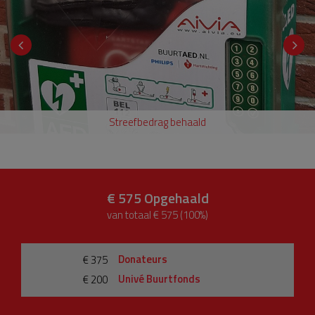
Streefbedrag behaald
€ 575
Opgehaald
van totaal € 575 (100%)
Donateurs
€ 375
Univé Buurtfonds
€ 200