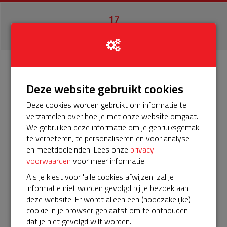
17
donaties
Info
Donateurs
BuurtAED9903 App'dam
17
Deze website gebruikt cookies
Deze cookies worden gebruikt om informatie te
Het servicepakket van onze BuurtAED verloopt bijna en
verzamelen over hoe je met onze website omgaat.
moet worden verlengd, zodat onze AED gebruiksklaar
We gebruiken deze informatie om je gebruiksgemak
blijft. Help je mee? Doneer voor ons servicepakket!
te verbeteren, te personaliseren en voor analyse-
en meetdoeleinden. Lees onze
privacy
𝕏
voorwaarden
voor meer informatie.
Als je kiest voor 'alle cookies afwijzen' zal je
informatie niet worden gevolgd bij je bezoek aan
deze website. Er wordt alleen een (noodzakelijke)
Laatste donaties
cookie in je browser geplaatst om te onthouden
Bekijk alle
dat je niet gevolgd wilt worden.