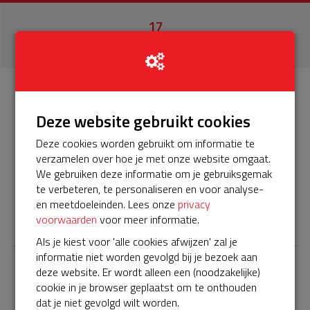
17
donaties
Info
Donateurs
BuurtAED9903 App'dam
17
Deze website gebruikt cookies
Deze cookies worden gebruikt om informatie te
Het servicepakket van onze BuurtAED verloopt bijna en
verzamelen over hoe je met onze website omgaat.
moet worden verlengd, zodat onze AED gebruiksklaar
We gebruiken deze informatie om je gebruiksgemak
blijft. Help je mee? Doneer voor ons servicepakket!
te verbeteren, te personaliseren en voor analyse-
en meetdoeleinden. Lees onze
privacy
𝕏
voorwaarden
voor meer informatie.
Als je kiest voor 'alle cookies afwijzen' zal je
informatie niet worden gevolgd bij je bezoek aan
deze website. Er wordt alleen een (noodzakelijke)
Laatste donaties
cookie in je browser geplaatst om te onthouden
Bekijk alle
dat je niet gevolgd wilt worden.