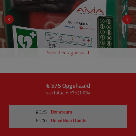
Streefbedrag behaald
€ 575
Opgehaald
van totaal € 575 (100%)
Donateurs
€ 375
Univé Buurtfonds
€ 200