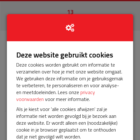
13
donaties
Info
Donateurs
13
Deze website gebruikt cookies
Deze cookies worden gebruikt om informatie te
Het servicepakket van onze BuurtAED verloopt bijna en
verzamelen over hoe je met onze website omgaat.
moet worden verlengd, zodat onze AED gebruiksklaar
We gebruiken deze informatie om je gebruiksgemak
blijft. Help je mee? Doneer voor ons servicepakket!
te verbeteren, te personaliseren en voor analyse-
en meetdoeleinden. Lees onze
privacy
𝕏
voorwaarden
voor meer informatie.
Als je kiest voor 'alle cookies afwijzen' zal je
informatie niet worden gevolgd bij je bezoek aan
deze website. Er wordt alleen een (noodzakelijke)
Laatste donaties
cookie in je browser geplaatst om te onthouden
Bekijk alle
dat je niet gevolgd wilt worden.