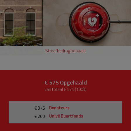
Streefbedrag behaald
€ 575
Opgehaald
van totaal € 575 (100%)
Donateurs
€ 375
Univé Buurtfonds
€ 200