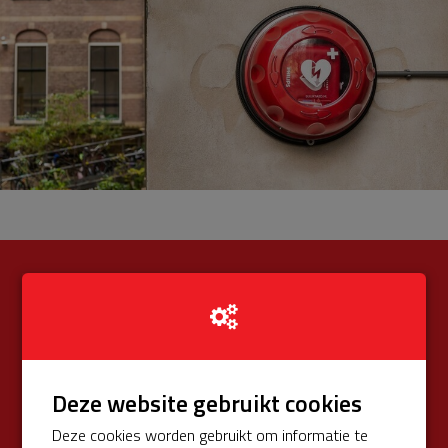
€ 200
Opgehaald
van totaal € 575 (34%)
Donateurs
€ 0
Deze website gebruikt cookies
Univé Buurtfonds
€ 200
Deze cookies worden gebruikt om informatie te