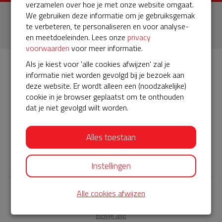
verzamelen over hoe je met onze website omgaat.
We gebruiken deze informatie om je gebruiksgemak
1
te verbeteren, te personaliseren en voor analyse-
donatie
en meetdoeleinden. Lees onze
privacy
voorwaarden
voor meer informatie.
Als je kiest voor 'alle cookies afwijzen' zal je
informatie niet worden gevolgd bij je bezoek aan
Info
Donateurs
1
deze website. Er wordt alleen een (noodzakelijke)
cookie in je browser geplaatst om te onthouden
dat je niet gevolgd wilt worden.
Het servicepakket van onze BuurtAED verloopt bijna en
moet worden verlengd, zodat onze AED gebruiksklaar
blijft. Help je mee? Doneer voor ons servicepakket!
Alles toestaan
𝕏
Instellingen
Alle cookies afwijzen
Laatste donaties
Bekijk alle