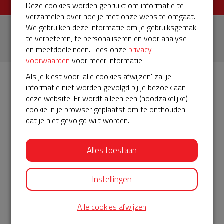
Deze cookies worden gebruikt om informatie te
verzamelen over hoe je met onze website omgaat.
We gebruiken deze informatie om je gebruiksgemak
1
te verbeteren, te personaliseren en voor analyse-
donatie
en meetdoeleinden. Lees onze
privacy
voorwaarden
voor meer informatie.
Als je kiest voor 'alle cookies afwijzen' zal je
informatie niet worden gevolgd bij je bezoek aan
Info
Donateurs
1
deze website. Er wordt alleen een (noodzakelijke)
cookie in je browser geplaatst om te onthouden
dat je niet gevolgd wilt worden.
Het servicepakket van onze BuurtAED bij "de
trein"verloopt bijna en moet worden verlengd, zodat onze
AED gebruiksklaar blijft. Help je mee? Doneer voor ons
Alles toestaan
servicepakket!
𝕏
Instellingen
Alle cookies afwijzen