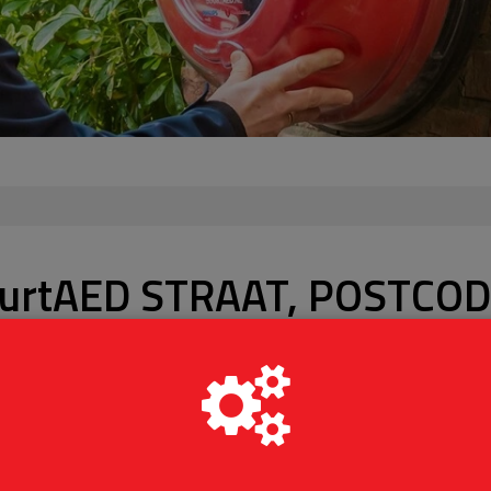
uurtAED STRAAT, POSTCOD
Je kunt niet meer doneren
AFGESLOTEN