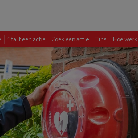
e
Start een actie
Zoek een actie
Tips
Hoe werk