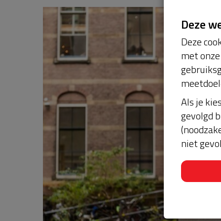
Deze w
Deze cook
met onze 
gebruiksg
meetdoel
Als je kie
gevolgd b
(noodzake
niet gevo