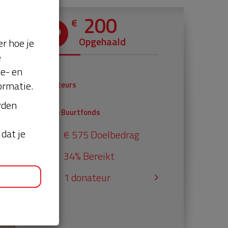
200
€
Opgehaald
r hoe je
e
se- en
€ 0
ormatie.
Donateurs
€ 200
orden
Univé Buurtfonds
dat je
€ 575 Doelbedrag
34% Bereikt
1 donateur