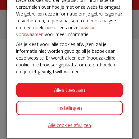
Deze cookies worden gebruikt om informatie te
verzamelen over hoe je met onze website omgaat.
We gebruiken deze informatie om je gebruiksgemak
1
te verbeteren, te personaliseren en voor analyse-
en meetdoeleinden. Lees onze
privacy
donatie
voorwaarden
voor meer informatie.
Als je kiest voor 'alle cookies afwijzen' zal je
informatie niet worden gevolgd bij je bezoek aan
Info
Donateurs
1
deze website. Er wordt alleen een (noodzakelijke)
cookie in je browser geplaatst om te onthouden
dat je niet gevolgd wilt worden.
Het servicepakket van onze BuurtAED verloopt bijna en
moet worden verlengd, zodat onze AED gebruiksklaar
Alles toestaan
blijft. Help je mee? Doneer voor ons servicepakket!
𝕏
Instellingen
Alle cookies afwijzen
Laatste donaties