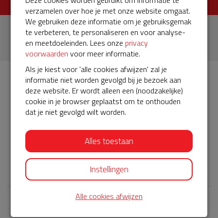
Deze cookies worden gebruikt om informatie te
verzamelen over hoe je met onze website omgaat.
We gebruiken deze informatie om je gebruiksgemak
1
te verbeteren, te personaliseren en voor analyse-
en meetdoeleinden. Lees onze
privacy
donatie
voorwaarden
voor meer informatie.
Als je kiest voor 'alle cookies afwijzen' zal je
informatie niet worden gevolgd bij je bezoek aan
Info
Donateurs
1
deze website. Er wordt alleen een (noodzakelijke)
cookie in je browser geplaatst om te onthouden
dat je niet gevolgd wilt worden.
Het servicepakket van onze BuurtAED verloopt bijna en
moet worden verlengd, zodat onze AED gebruiksklaar
Alles toestaan
blijft. Help je mee? Doneer voor ons servicepakket!
𝕏
Instellingen
Alle cookies afwijzen
Laatste donaties