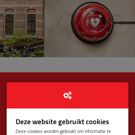
€ 200
Opgehaald
van totaal € 575 (34%)
Donateurs
€ 0
Deze website gebruikt cookies
Univé Buurtfonds
€ 200
Deze cookies worden gebruikt om informatie te