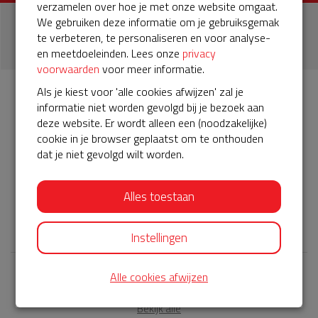
verzamelen over hoe je met onze website omgaat.
We gebruiken deze informatie om je gebruiksgemak
1
te verbeteren, te personaliseren en voor analyse-
donatie
en meetdoeleinden. Lees onze
privacy
voorwaarden
voor meer informatie.
Als je kiest voor 'alle cookies afwijzen' zal je
informatie niet worden gevolgd bij je bezoek aan
Info
Donateurs
1
deze website. Er wordt alleen een (noodzakelijke)
cookie in je browser geplaatst om te onthouden
dat je niet gevolgd wilt worden.
Het servicepakket van onze BuurtAED verloopt bijna en
moet worden verlengd, zodat onze AED gebruiksklaar
blijft. Help je mee? Doneer voor ons servicepakket!
Alles toestaan
𝕏
Instellingen
Alle cookies afwijzen
Laatste donaties
Bekijk alle