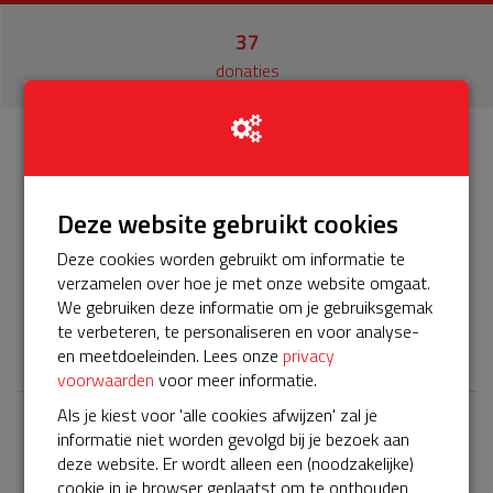
37
donaties
Info
Donateurs
37
Deze website gebruikt cookies
Het servicepakket van onze BuurtAED verloopt bijna en
Deze cookies worden gebruikt om informatie te
moet worden verlengd, zodat onze AED gebruiksklaar
verzamelen over hoe je met onze website omgaat.
blijft. Help je mee? Doneer voor ons servicepakket!
We gebruiken deze informatie om je gebruiksgemak
te verbeteren, te personaliseren en voor analyse-
𝕏
en meetdoeleinden. Lees onze
privacy
voorwaarden
voor meer informatie.
Als je kiest voor 'alle cookies afwijzen' zal je
informatie niet worden gevolgd bij je bezoek aan
Laatste donaties
deze website. Er wordt alleen een (noodzakelijke)
Bekijk alle
cookie in je browser geplaatst om te onthouden