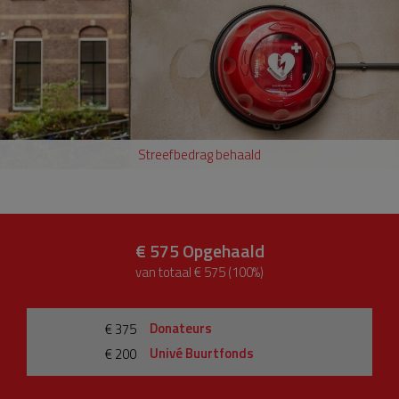
Streefbedrag behaald
€ 575
Opgehaald
van totaal € 575 (100%)
Donateurs
€ 375
Univé Buurtfonds
€ 200