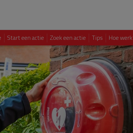
e
Start een actie
Zoek een actie
Tips
Hoe werk