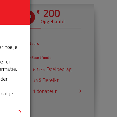
200
€
Opgehaald
€ 0
Donateurs
r hoe je
€ 200
e
Univé Buurtfonds
se- en
ormatie.
€ 575 Doelbedrag
orden
34% Bereikt
1 donateur
dat je