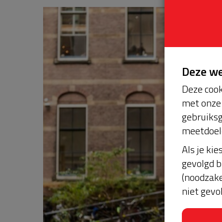
Deze w
Deze cook
met onze 
gebruiksg
meetdoel
Als je kie
gevolgd b
(noodzake
niet gevo