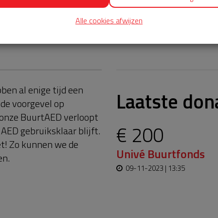
Alle cookies afwijzen
en al enige tijd een
Laatste don
de voorgevel op
 onze BuurtAED verloopt
€ 200
AED gebruiksklaar blijft.
et! Zo kunnen we de
Univé Buurtfonds
en.
09-11-2023 | 13:35