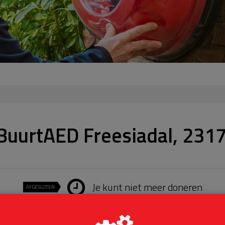
BuurtAED Freesiadal, 2317
Je kunt niet meer doneren
AFGESLOTEN