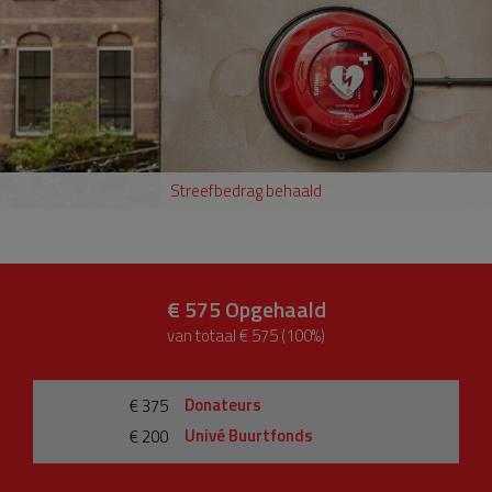
Streefbedrag behaald
€ 575
Opgehaald
van totaal € 575 (100%)
Donateurs
€ 375
Univé Buurtfonds
€ 200