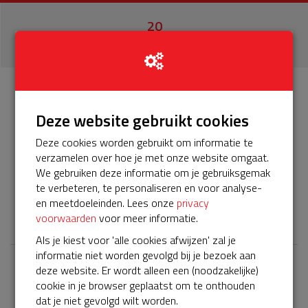
20
donaties
Info
Donateurs
20
Deze website gebruikt cookies
Deze cookies worden gebruikt om informatie te
Het servicepakket van onze BuurtAED verloopt bijna en
verzamelen over hoe je met onze website omgaat.
moet worden verlengd, zodat onze AED gebruiksklaar
We gebruiken deze informatie om je gebruiksgemak
blijft. Help je mee? Doneer voor ons servicepakket!
te verbeteren, te personaliseren en voor analyse-
en meetdoeleinden. Lees onze
privacy
𝕏
voorwaarden
voor meer informatie.
Als je kiest voor 'alle cookies afwijzen' zal je
informatie niet worden gevolgd bij je bezoek aan
deze website. Er wordt alleen een (noodzakelijke)
Laatste donaties
cookie in je browser geplaatst om te onthouden
Bekijk alle
dat je niet gevolgd wilt worden.