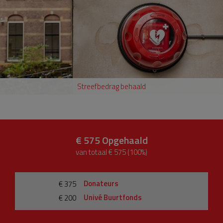
Streefbedrag behaald
€ 575
Opgehaald
van totaal € 575 (100%)
Donateurs
€ 375
Univé Buurtfonds
€ 200