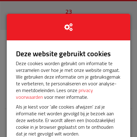
23
donaties
Info
Donateurs
23
Deze website gebruikt cookies
Deze cookies worden gebruikt om informatie te
Het servicepakket van onze BuurtAED verloopt bijna en
verzamelen over hoe je met onze website omgaat.
moet worden verlengd, zodat onze AED gebruiksklaar
We gebruiken deze informatie om je gebruiksgemak
blijft. Help je mee? Doneer voor ons servicepakket!
te verbeteren, te personaliseren en voor analyse-
en meetdoeleinden. Lees onze
privacy
𝕏
voorwaarden
voor meer informatie.
Als je kiest voor 'alle cookies afwijzen' zal je
informatie niet worden gevolgd bij je bezoek aan
deze website. Er wordt alleen een (noodzakelijke)
Laatste donaties
cookie in je browser geplaatst om te onthouden
Bekijk alle
dat je niet gevolgd wilt worden.