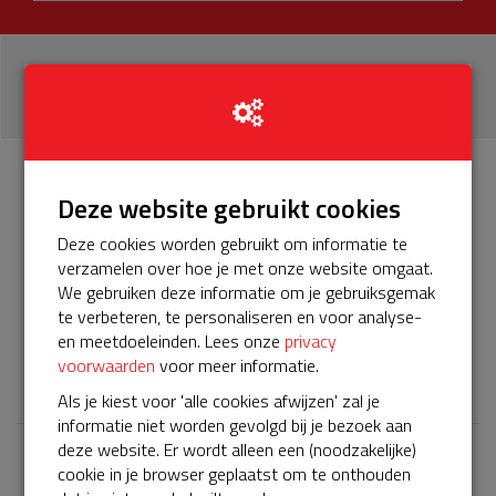
6
donaties
Info
Donateurs
Deze website gebruikt cookies
6
Deze cookies worden gebruikt om informatie te
verzamelen over hoe je met onze website omgaat.
Het servicepakket van onze BuurtAED verloopt bijna en
We gebruiken deze informatie om je gebruiksgemak
moet worden verlengd, zodat onze AED gebruiksklaar
te verbeteren, te personaliseren en voor analyse-
blijft. Help je mee? Doneer voor ons servicepakket!
en meetdoeleinden. Lees onze
privacy
voorwaarden
voor meer informatie.
𝕏
Als je kiest voor 'alle cookies afwijzen' zal je
informatie niet worden gevolgd bij je bezoek aan
deze website. Er wordt alleen een (noodzakelijke)
cookie in je browser geplaatst om te onthouden
Laatste donaties