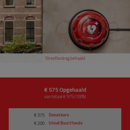
Streefbedrag behaald
€ 575
Opgehaald
van totaal € 575 (100%)
Donateurs
€ 375
Univé Buurtfonds
€ 200