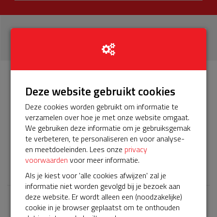
17
donaties
Info
Donateurs
Deze website gebruikt cookies
17
Deze cookies worden gebruikt om informatie te
verzamelen over hoe je met onze website omgaat.
Het servicepakket van onze BuurtAED verloopt bijna en
We gebruiken deze informatie om je gebruiksgemak
moet worden verlengd, zodat onze AED gebruiksklaar
te verbeteren, te personaliseren en voor analyse-
blijft. Help je mee? Doneer voor ons servicepakket!
en meetdoeleinden. Lees onze
privacy
voorwaarden
voor meer informatie.
𝕏
Als je kiest voor 'alle cookies afwijzen' zal je
informatie niet worden gevolgd bij je bezoek aan
deze website. Er wordt alleen een (noodzakelijke)
cookie in je browser geplaatst om te onthouden
Laatste donaties