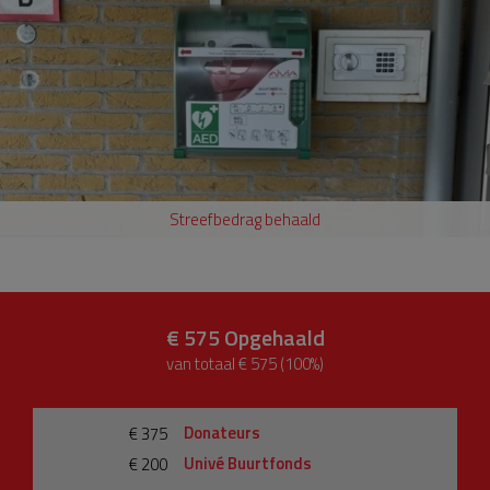
Streefbedrag behaald
€ 575
Opgehaald
van totaal € 575 (100%)
Donateurs
€ 375
Univé Buurtfonds
€ 200