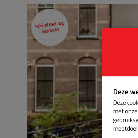
Streefbedrag
behaald
Deze w
Deze cook
met onze 
gebruiksg
meetdoel