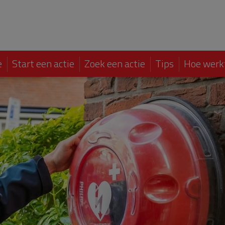
e
Start een actie
Zoek een actie
Tips
Hoe werk