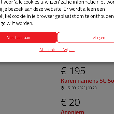
st voor 'alle cookies afwijzen' zal je informatie niet w
ij je bezoek aan deze website. Er wordt alleen een
lijke) cookie in je browser geplaatst om te onthouden 
lgd wilt worden.
Alles toestaan
Instellingen
oopt bijna en moet
Laatste don
Alle cookies afwijzen
aar blijft. Help je mee?
€ 195
Karen namens St. So
15-09-2023 | 08:28
€ 20
Anoniem