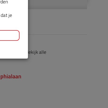
orden
dat je
aties
Bekijk alle
phialaan