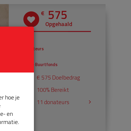
575
€
Opgehaald
€ 375
Donateurs
€ 200
Univé Buurtfonds
€ 575 Doelbedrag
100% Bereikt
r hoe je
11 donateurs
e
se- en
ormatie.