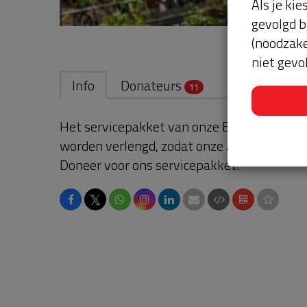
Als je kie
gevolgd b
(noodzake
niet gevo
Info
Donateurs
11
Het servicepakket van onze BuurtAED verl
worden verlengd, zodat onze AED gebruikskl
Doneer voor ons servicepakket!
𝕏