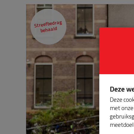
Streefbedrag
behaald
Deze w
Deze cook
met onze 
gebruiksg
meetdoel