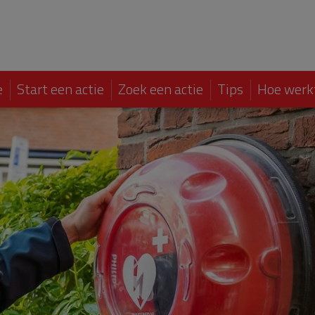
e
Start een actie
Zoek een actie
Tips
Hoe werk