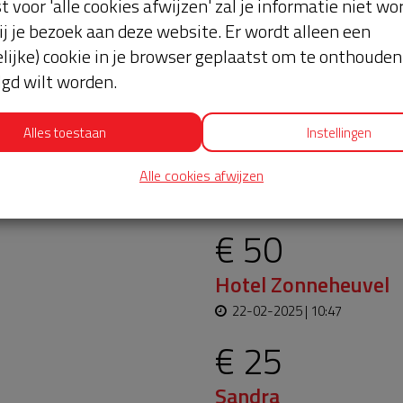
st voor 'alle cookies afwijzen' zal je informatie niet w
ij je bezoek aan deze website. Er wordt alleen een
lijke) cookie in je browser geplaatst om te onthouden 
lgd wilt worden.
Alles toestaan
Instellingen
oopt bijna en moet
Laatste don
Alle cookies afwijzen
aar blijft. Help je mee?
€ 50
Hotel Zonneheuvel
22-02-2025 | 10:47
€ 25
Sandra