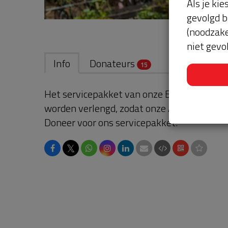
Als je kie
gevolgd b
(noodzake
niet gevo
Info
Donateurs
15
Het servicepakket van onze BuurtAED verl
worden verlengd, zodat onze AED gebruikskl
Doneer voor ons servicepakket!
𝕏