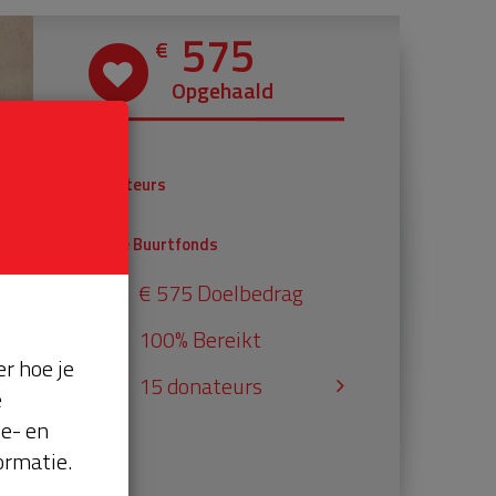
575
€
Opgehaald
€ 375
Donateurs
€ 200
Univé Buurtfonds
€ 575 Doelbedrag
100% Bereikt
r hoe je
15 donateurs
e
se- en
ormatie.