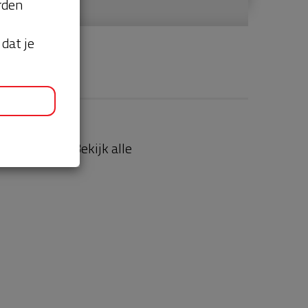
orden
dat je
aties
Bekijk alle