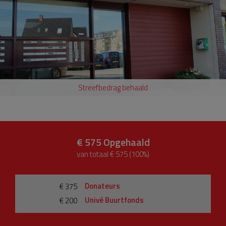
Streefbedrag behaald
€ 575
Opgehaald
van totaal € 575 (100%)
Donateurs
€ 375
Univé Buurtfonds
€ 200