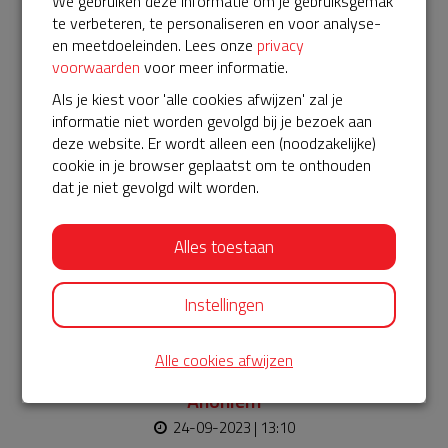
We gebruiken deze informatie om je gebruiksgemak
te verbeteren, te personaliseren en voor analyse-
€ 10
en meetdoeleinden. Lees onze
privacy
Anoniem
voorwaarden
voor meer informatie.
24-09-2023 | 13:50
Als je kiest voor 'alle cookies afwijzen' zal je
informatie niet worden gevolgd bij je bezoek aan
€ 5
deze website. Er wordt alleen een (noodzakelijke)
cookie in je browser geplaatst om te onthouden
Anoniem
dat je niet gevolgd wilt worden.
24-09-2023 | 13:27
Alles toestaan
€ 10
Anoniem
Instellingen
24-09-2023 | 13:22
€ 10
Alle cookies afwijzen
Anoniem
24-09-2023 | 13:10