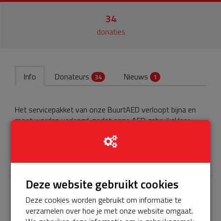
34
donaties
Info
Donateurs
Nieuws
34
1
Het servicepakket van onze BuurtAED verloopt bijna en
moet worden verlengd, zodat onze AED gebruiksklaar
blijft. Help je mee? Doneer voor ons servicepakket!
𝕏
Deze website gebruikt cookies
Laatste donaties
Deze cookies worden gebruikt om informatie te
verzamelen over hoe je met onze website omgaat.
Bekijk alle