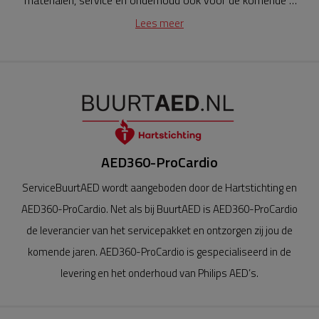
jaar gegarandeerd. Wij danken alle donateurs voor hun
Lees meer
bijdrage aan een HARTveilige woonomgeving ❤
AED360-ProCardio
ServiceBuurtAED wordt aangeboden door de Hartstichting en
AED360-ProCardio. Net als bij BuurtAED is AED360-ProCardio
de leverancier van het servicepakket en ontzorgen zij jou de
komende jaren. AED360-ProCardio is gespecialiseerd in de
levering en het onderhoud van Philips AED’s.