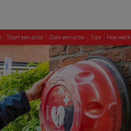
e
Start een actie
Zoek een actie
Tips
Hoe werk