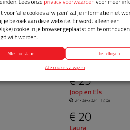
einden. Lees onze
privacy voorwaarden
voor meer inf
st voor 'alle cookies afwijzen' zal je informatie niet w
ij je bezoek aan deze website. Er wordt alleen een
lijke) cookie in je browser geplaatst om te onthouden 
lgd wilt worden.
oopt bijna en moet
Alles toestaan
Instellingen
Laatste don
aar blijft. Help je mee?
Alle cookies afwijzen
€ 25
Joop en Els
24-08-2024 | 12:08
€ 20
Laura