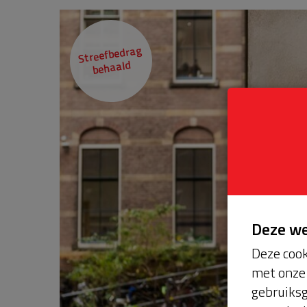
Streefbedrag
behaald
Deze w
Deze cook
met onze 
gebruiksg