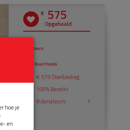
575
€
Opgehaald
€ 375
Donateurs
€ 200
Univé Buurtfonds
€ 575 Doelbedrag
100% Bereikt
8 donateurs
r hoe je
e
se- en