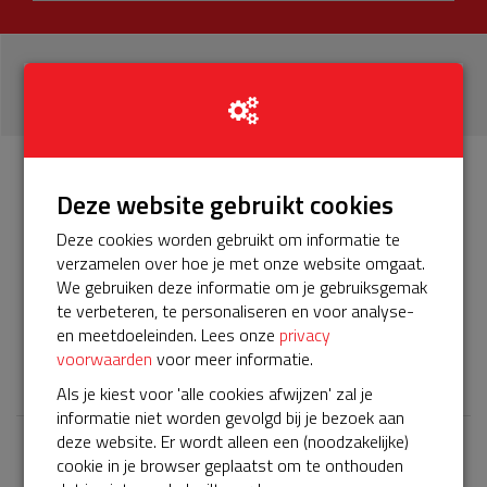
22
donaties
Info
Donateurs
Deze website gebruikt cookies
22
Deze cookies worden gebruikt om informatie te
verzamelen over hoe je met onze website omgaat.
Het servicepakket van onze BuurtAED verloopt bijna en
We gebruiken deze informatie om je gebruiksgemak
moet worden verlengd, zodat onze AED gebruiksklaar
te verbeteren, te personaliseren en voor analyse-
blijft. Help je mee? Doneer voor ons servicepakket!
en meetdoeleinden. Lees onze
privacy
voorwaarden
voor meer informatie.
𝕏
Als je kiest voor 'alle cookies afwijzen' zal je
informatie niet worden gevolgd bij je bezoek aan
deze website. Er wordt alleen een (noodzakelijke)
cookie in je browser geplaatst om te onthouden
Laatste donaties