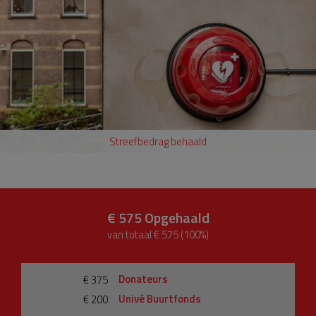
Streefbedrag behaald
€ 575
Opgehaald
van totaal € 575 (100%)
Donateurs
€ 375
Univé Buurtfonds
€ 200