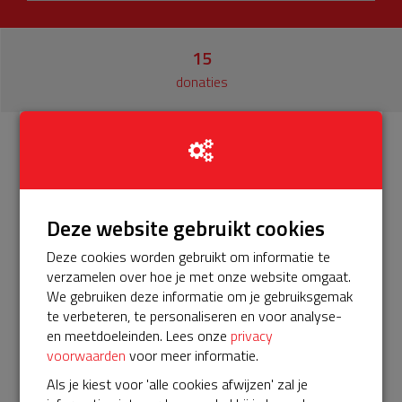
15
donaties
Info
Donateurs
15
Deze website gebruikt cookies
Hi, voor onze BuurtAED verloopt het huidige servicepakket
binnenkort. Om verzekerd te zijn van een goede werking,
Deze cookies worden gebruikt om informatie te
tijdige vervanging van accessoires en onderhoud bij
verzamelen over hoe je met onze website omgaat.
storing en na een inzet willen wij dit pakket graag met 5
We gebruiken deze informatie om je gebruiksgemak
jaar verlengen. Help je mee? Doneer voor ons
te verbeteren, te personaliseren en voor analyse-
servicepakket om zo het streefbedrag van EUR 575,- te
en meetdoeleinden. Lees onze
privacy
behalen!
voorwaarden
voor meer informatie.
Alvast bedankt!
Als je kiest voor 'alle cookies afwijzen' zal je