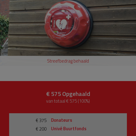
Streefbedrag behaald
€ 575
Opgehaald
van totaal € 575 (100%)
Donateurs
€ 375
Univé Buurtfonds
€ 200