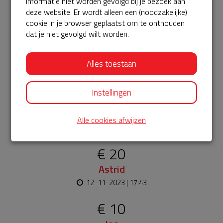
informatie niet worden gevolgd bij je bezoek aan
𝕏
deze website. Er wordt alleen een (noodzakelijke)
cookie in je browser geplaatst om te onthouden
dat je niet gevolgd wilt worden.
Laatste donaties
Alles toestaan
Bekijk alle
Instellingen
€ 20
Marleen
Alle cookies afwijzen
15-11-2023 | 09:24
€ 20
Astrid
12-11-2023 | 17:43
€ 10