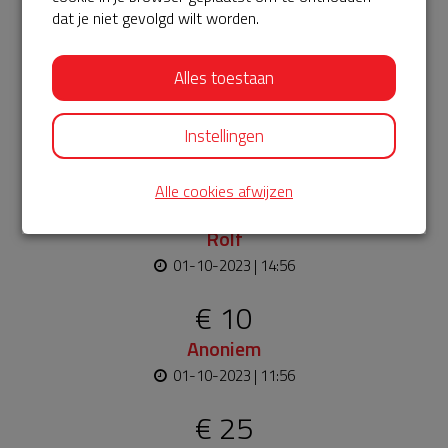
Bekijk alle
dat je niet gevolgd wilt worden.
€ 5
Alles toestaan
Jeroen
01-10-2023 | 15:11
Instellingen
We kunnen weer 5 jaar vooruit b dankt voor alle donaties
Alle cookies afwijzen
€ 25
Rolf
01-10-2023 | 14:56
€ 10
Anoniem
01-10-2023 | 11:56
€ 25