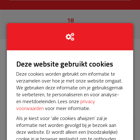
18
donaties
Info
Donateurs
18
Deze website gebruikt cookies
Deze cookies worden gebruikt om informatie te
Het servicepakket van onze BuurtAED verloopt bijna en
verzamelen over hoe je met onze website omgaat.
moet worden verlengd, zodat onze AED gebruiksklaar
We gebruiken deze informatie om je gebruiksgemak
blijft. Help je mee? Doneer voor ons servicepakket!
te verbeteren, te personaliseren en voor analyse-
en meetdoeleinden. Lees onze
privacy
𝕏
voorwaarden
voor meer informatie.
Als je kiest voor 'alle cookies afwijzen' zal je
informatie niet worden gevolgd bij je bezoek aan
deze website. Er wordt alleen een (noodzakelijke)
Laatste donaties
cookie in je browser geplaatst om te onthouden