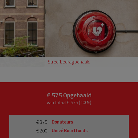
Streefbedrag behaald
€ 575
Opgehaald
van totaal € 575 (100%)
Donateurs
€ 375
Univé Buurtfonds
€ 200